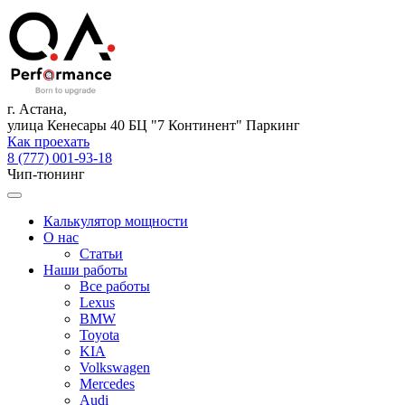
г. Астана,
улица Кенесары 40 БЦ "7 Континент" Паркинг
Как проехать
8 (777) 001-93-18
Чип-тюнинг
Калькулятор мощности
О нас
Статьи
Наши работы
Все работы
Lexus
BMW
Toyota
KIA
Volkswagen
Mercedes
Audi