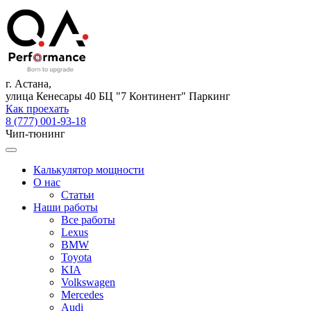
г. Астана,
улица Кенесары 40 БЦ "7 Континент" Паркинг
Как проехать
8 (777) 001-93-18
Чип-тюнинг
Калькулятор мощности
О нас
Статьи
Наши работы
Все работы
Lexus
BMW
Toyota
KIA
Volkswagen
Mercedes
Audi