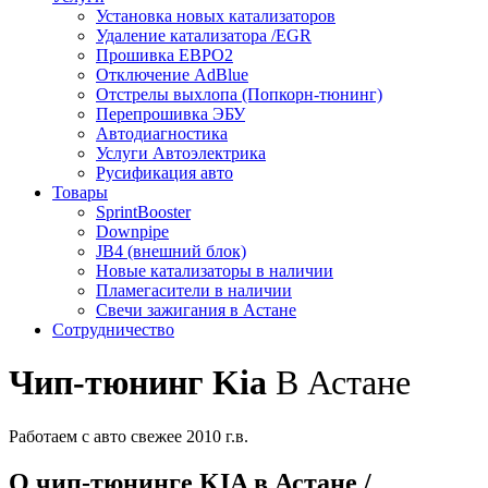
Установка новых катализаторов
Удаление катализатора /EGR
Прошивка ЕВРО2
Отключение AdBlue
Отстрелы выхлопа (Попкорн-тюнинг)
Перепрошивка ЭБУ
Автодиагностика
Услуги Автоэлектрика
Русификация авто
Товары
SprintBooster
Downpipe
JB4 (внешний блок)
Новые катализаторы в наличии
Пламегасители в наличии
Свечи зажигания в Астане
Сотрудничество
Чип-тюнинг Kia
В Астане
Работаем с авто свежее 2010 г.в.
О чип-тюнинге KIA в Астане /