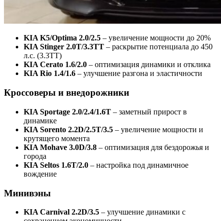
KIA K5/Optima 2.0/2.5
– увеличение мощности до 20%
KIA Stinger 2.0T/3.3TT
– раскрытие потенциала до 450
л.с. (3.3TT)
KIA Cerato 1.6/2.0
– оптимизация динамики и отклика
KIA Rio 1.4/1.6
– улучшение разгона и эластичности
Кроссоверы и внедорожники
KIA Sportage 2.0/2.4/1.6T
– заметный прирост в
динамике
KIA Sorento 2.2D/2.5T/3.5
– увеличение мощности и
крутящего момента
KIA Mohave 3.0D/3.8
– оптимизация для бездорожья и
города
KIA Seltos 1.6T/2.0
– настройка под динамичное
вождение
Минивэны
KIA Carnival 2.2D/3.5
– улучшение динамики с
сохранением экономичности