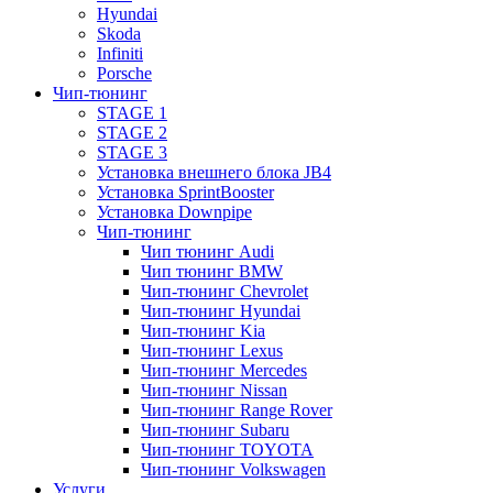
Hyundai
Skoda
Infiniti
Porsche
Чип-тюнинг
STAGE 1
STAGE 2
STAGE 3
Установка внешнего блока JB4
Установка SprintBooster
Установка Downpipe
Чип-тюнинг
Чип тюнинг Audi
Чип тюнинг BMW
Чип-тюнинг Chevrolet
Чип-тюнинг Hyundai
Чип-тюнинг Kia
Чип-тюнинг Lexus
Чип-тюнинг Mercedes
Чип-тюнинг Nissan
Чип-тюнинг Range Rover
Чип-тюнинг Subaru
Чип-тюнинг TOYOTA
Чип-тюнинг Volkswagen
Услуги