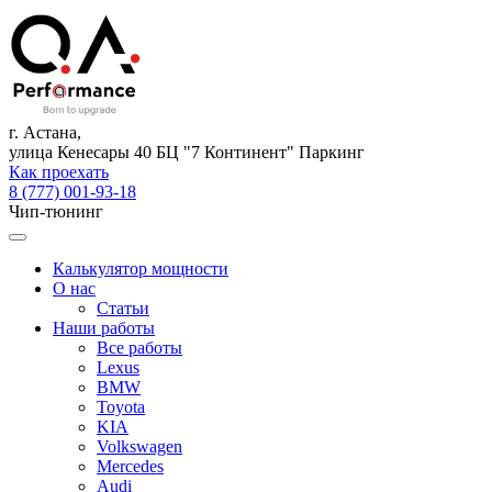
г. Астана,
улица Кенесары 40 БЦ "7 Континент" Паркинг
Как проехать
8 (777) 001-93-18
Чип-тюнинг
Калькулятор мощности
О нас
Статьи
Наши работы
Все работы
Lexus
BMW
Toyota
KIA
Volkswagen
Mercedes
Audi