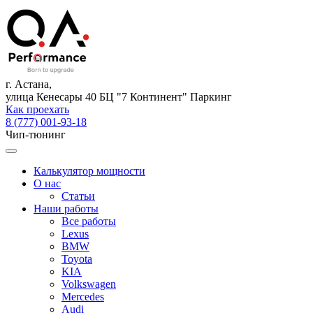
г. Астана,
улица Кенесары 40 БЦ "7 Континент" Паркинг
Как проехать
8 (777) 001-93-18
Чип-тюнинг
Калькулятор мощности
О нас
Статьи
Наши работы
Все работы
Lexus
BMW
Toyota
KIA
Volkswagen
Mercedes
Audi