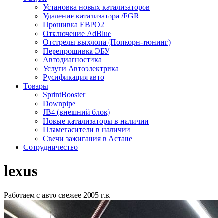
Установка новых катализаторов
Удаление катализатора /EGR
Прошивка ЕВРО2
Отключение AdBlue
Отстрелы выхлопа (Попкорн-тюнинг)
Перепрошивка ЭБУ
Автодиагностика
Услуги Автоэлектрика
Русификация авто
Товары
SprintBooster
Downpipe
JB4 (внешний блок)
Новые катализаторы в наличии
Пламегасители в наличии
Свечи зажигания в Астане
Сотрудничество
lexus
Работаем с авто свежее 2005 г.в.