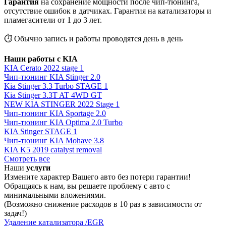
Гарантия
на сохранение мощности после чип-тюнинга,
отсутствие ошибок в датчиках. Гарантия на катализаторы и
пламегасители от 1 до 3 лет.
⏱ Обычно запись и работы проводятся день в день
Наши работы с KIA
KIA Cerato 2022 stage 1
Чип-тюнинг KIA Stinger 2.0
Kia Stinger 3.3 Turbo STAGE 1
Kia Stinger 3.3T AT 4WD GT
NEW KIA STINGER 2022 Stage 1
Чип-тюнинг KIA Sportage 2.0
Чип-тюнинг KIA Optima 2.0 Turbo
KIA Stinger STAGE 1
Чип-тюнинг KIA Mohave 3.8
KIA K5 2019 catalyst removal
Смотреть все
Наши
услуги
Измените характер Вашего авто без потери гарантии!
Обращаясь к нам, вы решаете проблему с авто с
минимальными вложениями.
(Возможно снижение расходов в 10 раз в зависимости от
задач!)
Удаление катализатора /EGR