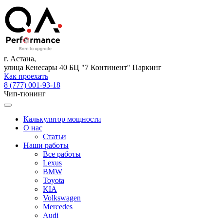
г. Астана,
улица Кенесары 40 БЦ "7 Континент" Паркинг
Как проехать
8 (777) 001-93-18
Чип-тюнинг
Калькулятор мощности
О нас
Статьи
Наши работы
Все работы
Lexus
BMW
Toyota
KIA
Volkswagen
Mercedes
Audi