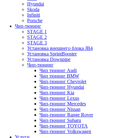
Hyundai
Skoda
Infiniti
Porsche
Чип-тюнинг
STAGE 1
STAGE 2
STAGE 3
Установка внешнего блока JB4
Установка SprintBooster
Установка Downpipe
Чип-тюнинг
Чип тюнинг Audi
Чип тюнинг BMW
Чип-тюнинг Chevrolet
Чип-тюнинг Hyundai
Чип-тюнинг Kia
Чип-тюнинг Lexus
Чип-тюнинг Mercedes
Чип-тюнинг Nissan
Чип-тюнинг Range Rover
Чип-тюнинг Subaru
Чип-тюнинг TOYOTA
Чип-тюнинг Volkswagen
Услуги