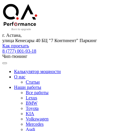
г. Астана,
улица Кенесары 40 БЦ "7 Континент" Паркинг
Как проехать
8 (777) 001-93-18
Чип-тюнинг
Калькулятор мощности
О нас
Статьи
Наши работы
Все работы
Lexus
BMW
Toyota
KIA
Volkswagen
Mercedes
Audi