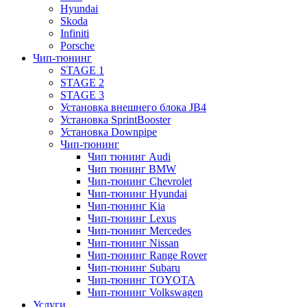
Hyundai
Skoda
Infiniti
Porsche
Чип-тюнинг
STAGE 1
STAGE 2
STAGE 3
Установка внешнего блока JB4
Установка SprintBooster
Установка Downpipe
Чип-тюнинг
Чип тюнинг Audi
Чип тюнинг BMW
Чип-тюнинг Chevrolet
Чип-тюнинг Hyundai
Чип-тюнинг Kia
Чип-тюнинг Lexus
Чип-тюнинг Mercedes
Чип-тюнинг Nissan
Чип-тюнинг Range Rover
Чип-тюнинг Subaru
Чип-тюнинг TOYOTA
Чип-тюнинг Volkswagen
Услуги