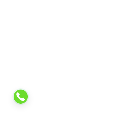
Позвонить
—
8
(777)