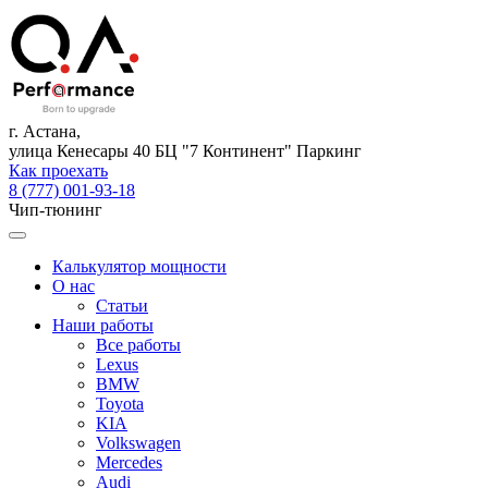
г. Астана,
улица Кенесары 40 БЦ "7 Континент" Паркинг
Как проехать
8 (777) 001-93-18
Чип-тюнинг
Калькулятор мощности
О нас
Статьи
Наши работы
Все работы
Lexus
BMW
Toyota
KIA
Volkswagen
Mercedes
Audi