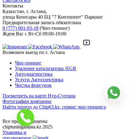
Смотреть все
Контакты
Казахстан, г. Астана,
улица Кенесары 40 БЦ "7 Континент" Паркинг
Предварительная запись обязательна
8 (777) 001-93-18
(Чип-тюнинг)
Ждем Вас с Вт-Сб 09:00-19:00
Возможен выезд по г. Астана
Чип-тюнинг
Удаление катализатора /EGR
Автодиагностика
Услуги Автоэлектрика
Чистка форсунок
Написать
Посмотреть на карте Нур-Султана
в
Фотографии компании
WhatsApp
Найти проезд до Chip63.kz, сервис чип-тюнинга
Как проехать
Позвонить
Все права защищены
—
chiptuningastana.kz 2025
8
Упаковка и
(777)
продвижение