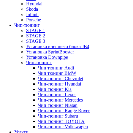
Hyundai
Skoda
Infiniti
Porsche
Чип-тюнинг
STAGE 1
STAGE 2
STAGE 3
Установка внешнего блока JB4
Установка SprintBooster
Установка Downpipe
Чип-тюнинг
Чип тюнинг Audi
Чип тюнинг BMW
Чип-тюнинг Chevrolet
Чип-тюнинг Hyundai
Чип-тюнинг Kia
Чип-тюнинг Lexus
Чип-тюнинг Mercedes
Чип-тюнинг Nissan
Чип-тюнинг Range Rover
Чип-тюнинг Subaru
Чип-тюнинг TOYOTA
Чип-тюнинг Volkswagen
Услуги