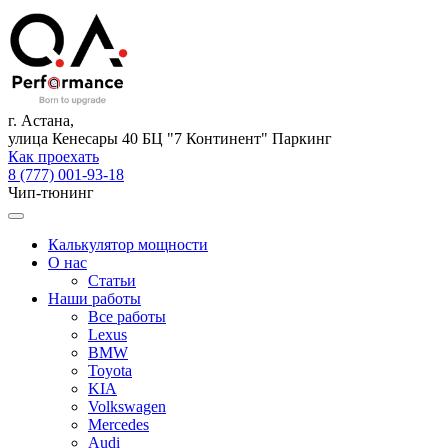
г. Астана,
улица Кенесары 40 БЦ "7 Континент" Паркинг
Как проехать
8 (777) 001-93-18
Чип-тюнинг
Калькулятор мощности
О нас
Статьи
Наши работы
Все работы
Lexus
BMW
Toyota
KIA
Volkswagen
Mercedes
Audi