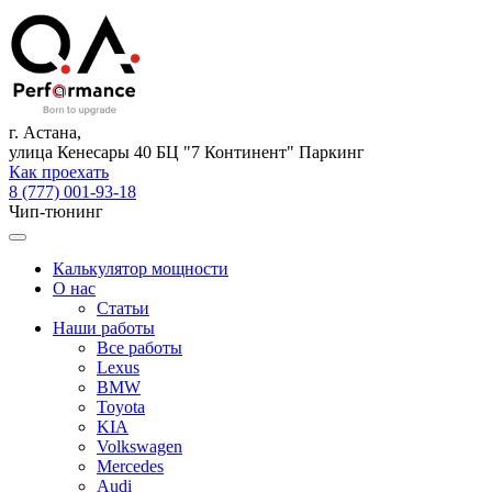
г. Астана,
улица Кенесары 40 БЦ "7 Континент" Паркинг
Как проехать
8 (777) 001-93-18
Чип-тюнинг
Калькулятор мощности
О нас
Статьи
Наши работы
Все работы
Lexus
BMW
Toyota
KIA
Volkswagen
Mercedes
Audi