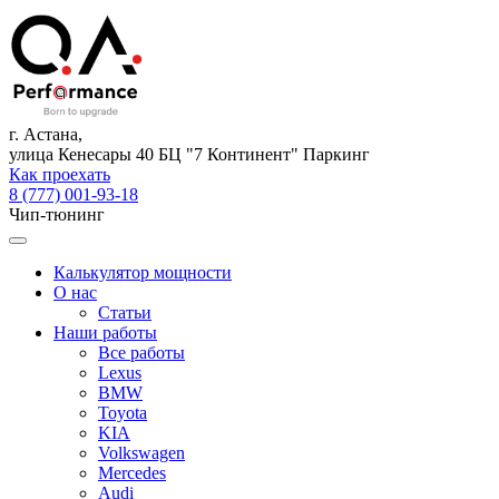
г. Астана,
улица Кенесары 40 БЦ "7 Континент" Паркинг
Как проехать
8 (777) 001-93-18
Чип-тюнинг
Калькулятор мощности
О нас
Статьи
Наши работы
Все работы
Lexus
BMW
Toyota
KIA
Volkswagen
Mercedes
Audi