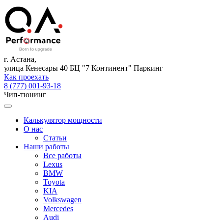
г. Астана,
улица Кенесары 40 БЦ "7 Континент" Паркинг
Как проехать
8 (777) 001-93-18
Чип-тюнинг
Калькулятор мощности
О нас
Статьи
Наши работы
Все работы
Lexus
BMW
Toyota
KIA
Volkswagen
Mercedes
Audi