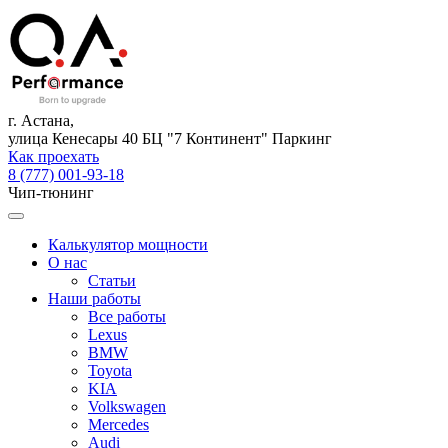
г. Астана,
улица Кенесары 40 БЦ "7 Континент" Паркинг
Как проехать
8 (777) 001-93-18
Чип-тюнинг
Калькулятор мощности
О нас
Статьи
Наши работы
Все работы
Lexus
BMW
Toyota
KIA
Volkswagen
Mercedes
Audi