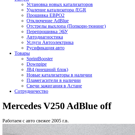
Установка новых катализаторов
Удаление катализатора /EGR
Прошивка ЕВРО2
Отключение AdBlue
Отстрелы выхлопа (Попкорн-тюнинг)
Перепрошивка ЭБУ
Автодиагностика
Услуги Автоэлектрика
Русификация авто
Товары
SprintBooster
Downpipe
JB4 (внешний блок)
Новые катализаторы в наличии
Пламегасители в наличии
Свечи зажигания в Астане
Сотрудничество
Mercedes V250 AdBlue off
Работаем с авто свежее 2005 г.в.