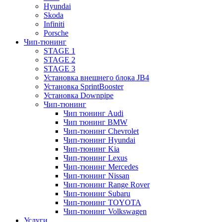
Hyundai
Skoda
Infiniti
Porsche
Чип-тюнинг
STAGE 1
STAGE 2
STAGE 3
Установка внешнего блока JB4
Установка SprintBooster
Установка Downpipe
Чип-тюнинг
Чип тюнинг Audi
Чип тюнинг BMW
Чип-тюнинг Chevrolet
Чип-тюнинг Hyundai
Чип-тюнинг Kia
Чип-тюнинг Lexus
Чип-тюнинг Mercedes
Чип-тюнинг Nissan
Чип-тюнинг Range Rover
Чип-тюнинг Subaru
Чип-тюнинг TOYOTA
Чип-тюнинг Volkswagen
Услуги