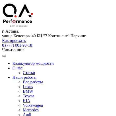
г. Астана,
улица Кенесары 40 БЦ "7 Континент" Паркинг
Как проехать
8 (777) 001-93-18
Чип-тюнинг
Калькулятор мощности
О нас
Статьи
Наши работы
Все работы
Lexus
BMW
Toyota
KIA
Volkswagen
Mercedes
Audi