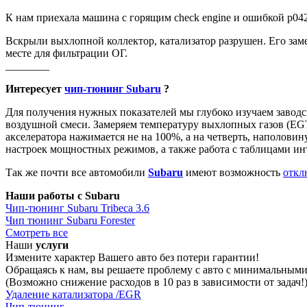
К нам приехала машина с горящим check engine и ошибкой p04
Вскрыли выхлопной коллектор, катализатор разрушен. Его заме
месте для фильтрации ОГ.
________
Интересует
чип-тюнинг Subaru
?
Для получения нужных показателей мы глубоко изучаем заводс
воздушной смеси. Замеряем температуру выхлопных газов (EGT)
акселератора нажимается не на 100%, а на четверть, наполови
настроек мощностных режимов, а также работа с таблицами ин
Так же почти все автомобили
Subaru
имеют возможность
откл
Наши работы с Subaru
Чип-тюнинг Subaru Tribeca 3.6
Чип тюнинг Subaru Forester
Смотреть все
Наши
услуги
Измените характер Вашего авто без потери гарантии!
Обращаясь к нам, вы решаете проблему с авто с минимальным
(Возможно снижение расходов в 10 раз в зависимости от задач!
Удаление катализатора /EGR
Чип-тюнинг