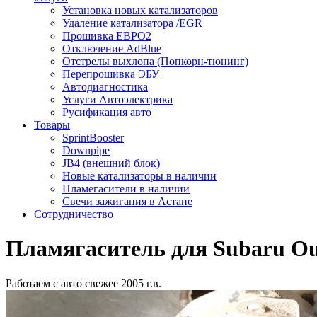
Установка новых катализаторов
Удаление катализатора /EGR
Прошивка ЕВРО2
Отключение AdBlue
Отстрелы выхлопа (Попкорн-тюнинг)
Перепрошивка ЭБУ
Автодиагностика
Услуги Автоэлектрика
Русификация авто
Товары
SprintBooster
Downpipe
JB4 (внешний блок)
Новые катализаторы в наличии
Пламегасители в наличии
Свечи зажигания в Астане
Сотрудничество
Пламягаситель для Subaru Ou
Работаем с авто свежее 2005 г.в.