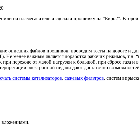
20.
нили на пламегаситель и сделали прошивку на “Евро2”. Второй к
кие описания файлов прошивок, проводим тесты на дороге и дин
. Не менее важным является доработка рабочих режимов, т.н. “
ну, при переходе от малой нагрузки к большой, при сбросе газа
терпретации электронной педали дают достаточно возможностей
ючать системы катализаторов
,
сажевых фильтров
, систем впрыс
и вложениями.
)