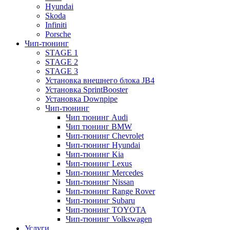
Hyundai
Skoda
Infiniti
Porsche
Чип-тюнинг
STAGE 1
STAGE 2
STAGE 3
Установка внешнего блока JB4
Установка SprintBooster
Установка Downpipe
Чип-тюнинг
Чип тюнинг Audi
Чип тюнинг BMW
Чип-тюнинг Chevrolet
Чип-тюнинг Hyundai
Чип-тюнинг Kia
Чип-тюнинг Lexus
Чип-тюнинг Mercedes
Чип-тюнинг Nissan
Чип-тюнинг Range Rover
Чип-тюнинг Subaru
Чип-тюнинг TOYOTA
Чип-тюнинг Volkswagen
Услуги