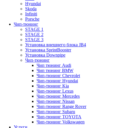
Hyundai
Skoda
Infiniti
Porsche
Чип-тюнинг
STAGE 1
STAGE 2
STAGE 3
Установка внешнего блока JB4
Установка SprintBooster
Установка Downpipe
Чип-тюнинг
Чип тюнинг Audi
Чип тюнинг BMW
Чип-тюнинг Chevrolet
Чип-тюнинг Hyundai
Чип-тюнинг Kia
Чип-тюнинг Lexus
Чип-тюнинг Mercedes
Чип-тюнинг Nissan
Чип-тюнинг Range Rover
Чип-тюнинг Subaru
Чип-тюнинг TOYOTA
Чип-тюнинг Volkswagen
Услуги