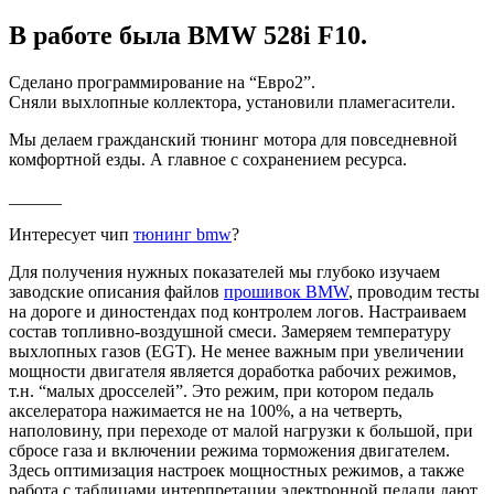
В работе была BMW 528i F10.
Сделано программирование на “Евро2”.
Сняли выхлопные коллектора, установили пламегасители.
Мы делаем гражданский тюнинг мотора для повседневной
комфортной езды. А главное с сохранением ресурса.
______
Интересует чип
тюнинг bmw
?
Для получения нужных показателей мы глубоко изучаем
заводские описания файлов
прошивок BMW
, проводим тесты
на дороге и диностендах под контролем логов. Настраиваем
состав топливно-воздушной смеси. Замеряем температуру
выхлопных газов (EGT). Не менее важным при увеличении
мощности двигателя является доработка рабочих режимов,
т.н. “малых дросселей”. Это режим, при котором педаль
акселератора нажимается не на 100%, а на четверть,
наполовину, при переходе от малой нагрузки к большой, при
сбросе газа и включении режима торможения двигателем.
Здесь оптимизация настроек мощностных режимов, а также
работа с таблицами интерпретации электронной педали дают