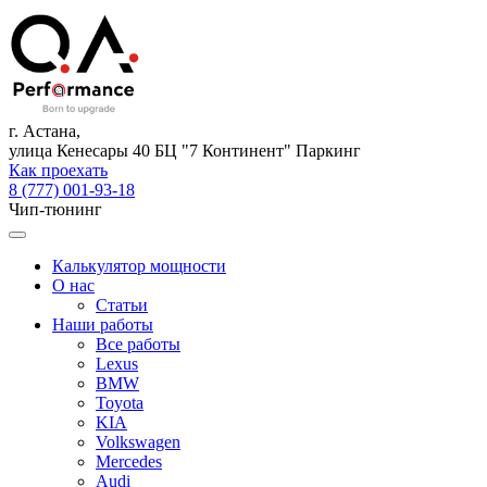
г. Астана,
улица Кенесары 40 БЦ "7 Континент" Паркинг
Как проехать
8 (777) 001-93-18
Чип-тюнинг
Калькулятор мощности
О нас
Статьи
Наши работы
Все работы
Lexus
BMW
Toyota
KIA
Volkswagen
Mercedes
Audi