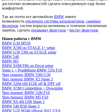
достаточно возможностей сделать повседневную езду более
комфортной.
Так же почти все автомобили
BMW
имеют
возможность
отключать системы катализаторов
,
сажевых
фильтров
, систем впрыска мочевины и точечное отключение
ошибок, сделать
промывку форсунок
/
чистку форсунок
Наши работы с BMW
BMW G30 M550
BMW X5M on STAGE 1+ setup
BMW G30 530i on STAGE setup
BMW 540
BMW M3
BMW X6M F86 on Decat setup
Stage 1 + Pop&Bang BMW 535i F10
Чип-тюнинг BMW 530i G30
Чип тюнинг BMW X5 Stage 3
BMW 520d e60 EGR off & DPF off
BMW X5M Competition + Downpipe
Чип-тюнинг BMW 528i F10
Чип-тюнинг BMW M5 F10
BMW X6 40i G06 Stage 1
BMW 540 B58 Stage 3
BMW G20 M340 eBoost 2021 USA