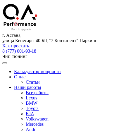
г. Астана,
улица Кенесары 40 БЦ "7 Континент" Паркинг
Как проехать
8 (777) 001-93-18
Чип-тюнинг
Калькулятор мощности
О нас
Статьи
Наши работы
Все работы
Lexus
BMW
Toyota
KIA
Volkswagen
Mercedes
Audi