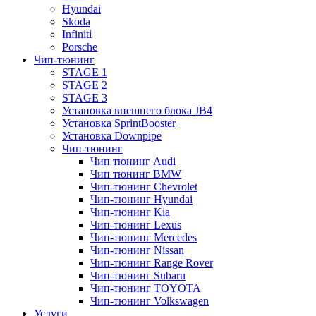
Hyundai
Skoda
Infiniti
Porsche
Чип-тюнинг
STAGE 1
STAGE 2
STAGE 3
Установка внешнего блока JB4
Установка SprintBooster
Установка Downpipe
Чип-тюнинг
Чип тюнинг Audi
Чип тюнинг BMW
Чип-тюнинг Chevrolet
Чип-тюнинг Hyundai
Чип-тюнинг Kia
Чип-тюнинг Lexus
Чип-тюнинг Mercedes
Чип-тюнинг Nissan
Чип-тюнинг Range Rover
Чип-тюнинг Subaru
Чип-тюнинг TOYOTA
Чип-тюнинг Volkswagen
Услуги