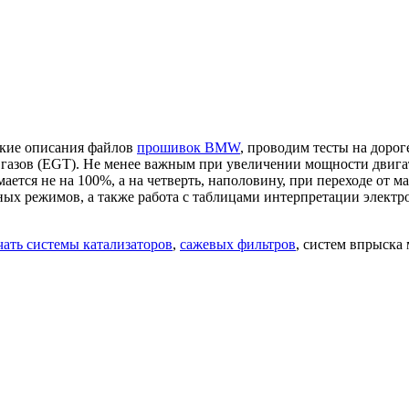
ские описания файлов
прошивок BMW
, проводим тесты на дорог
азов (EGT). Не менее важным при увеличении мощности двигате
ается не на 100%, а на четверть, наполовину, при переходе от 
ых режимов, а также работа с таблицами интерпретации электр
ать системы катализаторов
,
сажевых фильтров
, систем впрыска