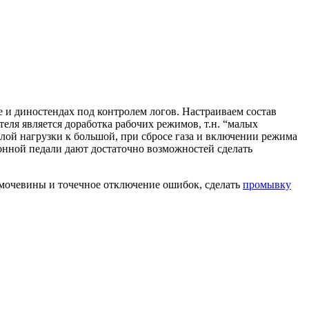
е и диностендах под контролем логов. Настраиваем состав
ля является доработка рабочих режимов, т.н. “малых
малой нагрузки к большой, при сбросе газа и включении режима
онной педали дают достаточно возможностей сделать
 мочевины и точечное отключение ошибок, сделать
промывку