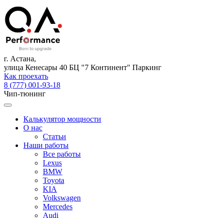
г. Астана,
улица Кенесары 40 БЦ "7 Континент" Паркинг
Как проехать
8 (777) 001-93-18
Чип-тюнинг
Калькулятор мощности
О нас
Статьи
Наши работы
Все работы
Lexus
BMW
Toyota
KIA
Volkswagen
Mercedes
Audi