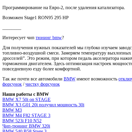
Программирование на Евро-2, после удаления катализатора.
Возможен Stage1 RON95 295 HP
________
Интересует чип
тюнинг bmw
?
Для получения нужных показателей мы глубоко изучаем завод
топливно-воздушной смеси. Замеряем температуру выхлопных г
дросселей”. Это режим, при котором педаль акселератора нажим
торможения двигателем. Здесь оптимизация настроек мощностн
повседневную езду более комфортной.
Так же почти все автомобили
BMW
имеют возможность
отключ
форсунок
/
чистку форсунок
Наши работы с BMW
BMW X7 50i on STAGE
BMW X3 G01 20i получил мощность 30i
BMW M3
BMW M4 F82 STAGE 3
BMW 523i F10 N52
Чип-тюнинг BMW 320i
BMW 540 B58 Stage 3