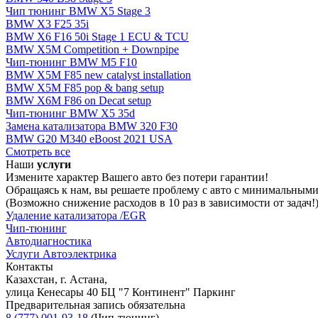
Чип тюнинг BMW X5 Stage 3
BMW X3 F25 35i
BMW X6 F16 50i Stage 1 ECU & TCU
BMW X5M Competition + Downpipe
Чип-тюнинг BMW M5 F10
BMW X5M F85 new catalyst installation
BMW X5M F85 pop & bang setup
BMW X6M F86 on Decat setup
Чип-тюнинг BMW X5 35d
Замена катализатора BMW 320 F30
BMW G20 M340 eBoost 2021 USA
Смотреть все
Наши
услуги
Измените характер Вашего авто без потери гарантии!
Обращаясь к нам, вы решаете проблему с авто с минимальным
(Возможно снижение расходов в 10 раз в зависимости от задач!
Удаление катализатора /EGR
Чип-тюнинг
Автодиагностика
Услуги Автоэлектрика
Контакты
Казахстан, г. Астана,
улица Кенесары 40 БЦ "7 Континент" Паркинг
Предварительная запись обязательна
8 (777) 001-93-18
(Чип-тюнинг)