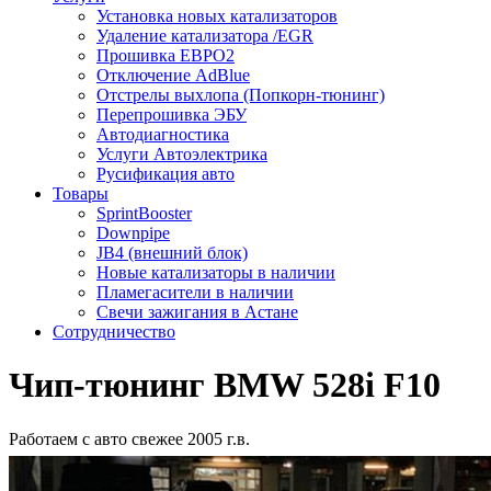
Установка новых катализаторов
Удаление катализатора /EGR
Прошивка ЕВРО2
Отключение AdBlue
Отстрелы выхлопа (Попкорн-тюнинг)
Перепрошивка ЭБУ
Автодиагностика
Услуги Автоэлектрика
Русификация авто
Товары
SprintBooster
Downpipe
JB4 (внешний блок)
Новые катализаторы в наличии
Пламегасители в наличии
Свечи зажигания в Астане
Сотрудничество
Чип-тюнинг BMW 528i F10
Работаем с авто свежее 2005 г.в.