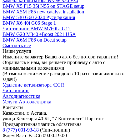
Замена катализатора BMW 320 F30
BMW X5 F15 35i N55 on STAGE setup
BMW X5M F85 new catalyst installation
BMW 530 G60 2024 Русификация
BMW X6 40i G06 Stage 1
Чип тюнинг BMW M760LI G12
BMW G20 M340 eBoost 2021 USA
BMW X6M F86 on Decat setup
Смотреть все
Наши
услуги
Измените характер Вашего авто без потери гарантии!
Обращаясь к нам, вы решаете проблему с авто с
минимальными вложениями.
(Возможно снижение расходов в 10 раз в зависимости от
задач!)
Удаление катализатора /EGR
Чип-тюнинг
Автодиагностика
Услуги Автоэлектрика
Контакты
Казахстан, г. Астана,
улица Кенесары 40 БЦ "7 Континент" Паркинг
Предварительная запись обязательна
8 (777) 001-93-18
(Чип-тюнинг)
Ждем Вас с Вт-Сб 09:00-19:00