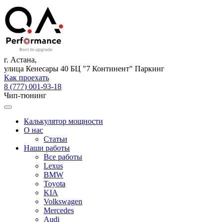
г. Астана,
улица Кенесары 40 БЦ "7 Континент" Паркинг
Как проехать
8 (777) 001-93-18
Чип-тюнинг
Калькулятор мощности
О нас
Статьи
Наши работы
Все работы
Lexus
BMW
Toyota
KIA
Volkswagen
Mercedes
Audi