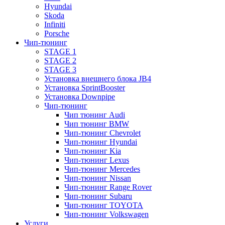
Hyundai
Skoda
Infiniti
Porsche
Чип-тюнинг
STAGE 1
STAGE 2
STAGE 3
Установка внешнего блока JB4
Установка SprintBooster
Установка Downpipe
Чип-тюнинг
Чип тюнинг Audi
Чип тюнинг BMW
Чип-тюнинг Chevrolet
Чип-тюнинг Hyundai
Чип-тюнинг Kia
Чип-тюнинг Lexus
Чип-тюнинг Mercedes
Чип-тюнинг Nissan
Чип-тюнинг Range Rover
Чип-тюнинг Subaru
Чип-тюнинг TOYOTA
Чип-тюнинг Volkswagen
Услуги