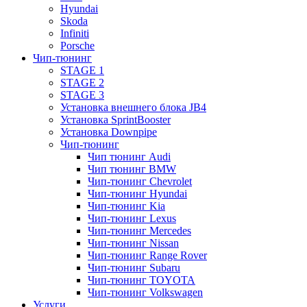
Hyundai
Skoda
Infiniti
Porsche
Чип-тюнинг
STAGE 1
STAGE 2
STAGE 3
Установка внешнего блока JB4
Установка SprintBooster
Установка Downpipe
Чип-тюнинг
Чип тюнинг Audi
Чип тюнинг BMW
Чип-тюнинг Chevrolet
Чип-тюнинг Hyundai
Чип-тюнинг Kia
Чип-тюнинг Lexus
Чип-тюнинг Mercedes
Чип-тюнинг Nissan
Чип-тюнинг Range Rover
Чип-тюнинг Subaru
Чип-тюнинг TOYOTA
Чип-тюнинг Volkswagen
Услуги