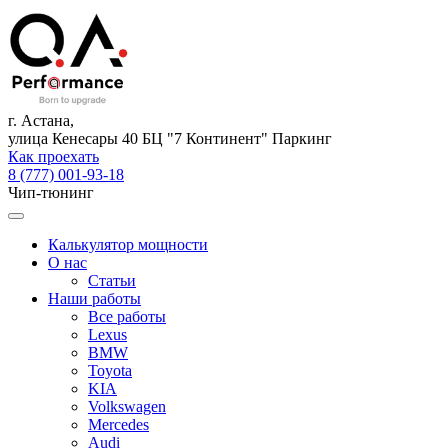
г. Астана,
улица Кенесары 40 БЦ "7 Континент" Паркинг
Как проехать
8 (777) 001-93-18
Чип-тюнинг
Калькулятор мощности
О нас
Статьи
Наши работы
Все работы
Lexus
BMW
Toyota
KIA
Volkswagen
Mercedes
Audi