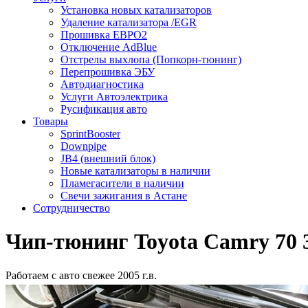
Установка новых катализаторов
Удаление катализатора /EGR
Прошивка ЕВРО2
Отключение AdBlue
Отстрелы выхлопа (Попкорн-тюнинг)
Перепрошивка ЭБУ
Автодиагностика
Услуги Автоэлектрика
Русификация авто
Товары
SprintBooster
Downpipe
JB4 (внешний блок)
Новые катализаторы в наличии
Пламегасители в наличии
Свечи зажигания в Астане
Сотрудничество
Чип-тюнинг Toyota Camry 70 
Работаем с авто свежее 2005 г.в.