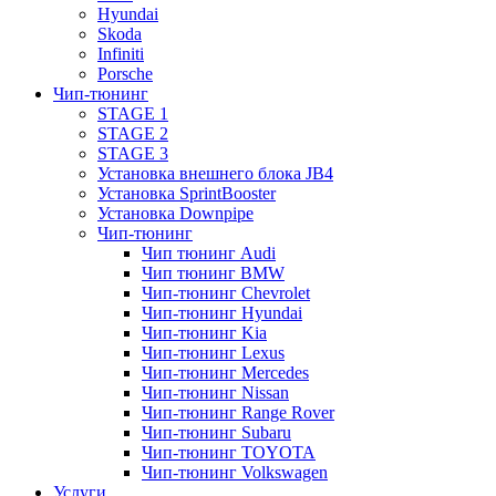
Hyundai
Skoda
Infiniti
Porsche
Чип-тюнинг
STAGE 1
STAGE 2
STAGE 3
Установка внешнего блока JB4
Установка SprintBooster
Установка Downpipe
Чип-тюнинг
Чип тюнинг Audi
Чип тюнинг BMW
Чип-тюнинг Chevrolet
Чип-тюнинг Hyundai
Чип-тюнинг Kia
Чип-тюнинг Lexus
Чип-тюнинг Mercedes
Чип-тюнинг Nissan
Чип-тюнинг Range Rover
Чип-тюнинг Subaru
Чип-тюнинг TOYOTA
Чип-тюнинг Volkswagen
Услуги