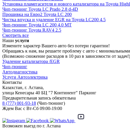
Установка пламегасителя и нового катализатора на Toyota Highl
Чип-тюнинг Toyota LC Prado 2.8 d-4D
Прошивка на Евро2 Toyota LC 200
Чистка впуска и удаление EGR на Toyota LC200 4.5
Чип-тюнинг Toyota LC 200 4.0 MT
Чип-тюнинг Toyota RAV4 2.5
Смотреть все
Наши
услуги
Измените характер Вашего авто без потери гарантии!
Обращаясь к нам, вы решаете проблему с авто с минимальным
(Возможно снижение расходов в 10 раз в зависимости от задач!
Удаление катализатора /EGR
Чип-тюнинг
Автодиагностика
Услуги Автоэлектрика
Контакты
Казахстан, г. Астана,
улица Кенесары 40 БЦ "7 Континент" Паркинг
Предварительная запись обязательна
8 (777) 001-93-18
(Чип-тюнинг)
Ждем Вас с Вт-Сб 09:00-19:00
Возможен выезд по г. Астана