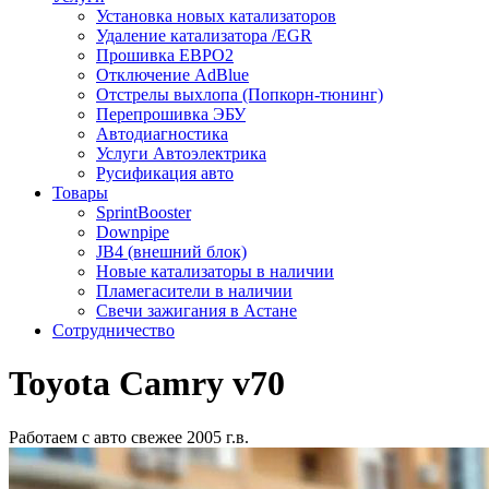
Установка новых катализаторов
Удаление катализатора /EGR
Прошивка ЕВРО2
Отключение AdBlue
Отстрелы выхлопа (Попкорн-тюнинг)
Перепрошивка ЭБУ
Автодиагностика
Услуги Автоэлектрика
Русификация авто
Товары
SprintBooster
Downpipe
JB4 (внешний блок)
Новые катализаторы в наличии
Пламегасители в наличии
Свечи зажигания в Астане
Сотрудничество
Toyota Camry v70
Работаем с авто свежее 2005 г.в.