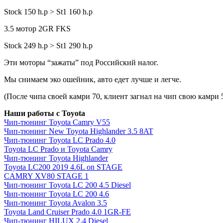
Stock 150 h.p > St1 160 h.p
3.5 мотор 2GR FKS
Stock 249 h.p > St1 290 h.p
Эти моторы “зажаты” под Российский налог.
Мы снимаем эко ошейник, авто едет лучше и легче.
(После чипа своей камри 70, клиент загнал на чип свою камри 
Наши работы с Toyota
Чип-тюнинг Toyota Camry V55
Чип-тюнинг New Toyota Highlander 3.5 8AT
Чип-тюнинг Toyota LC Prado 4.0
Toyota LC Prado и Toyota Camry
Чип-тюнинг Toyota Highlander
Toyota LC200 2019 4.6L on STAGE
CAMRY XV80 STAGE 1
Чип-тюнинг Toyota LC 200 4.5 Diesel
Чип-тюнинг Toyota LC 200 4.6
Чип-тюнинг Toyota Avalon 3.5
Toyota Land Cruiser Prado 4.0 1GR-FE
Чип-тюнинг HILUX 2.4 Diesel