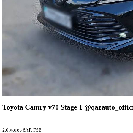
Toyota Camry v70 Stage 1 @qazauto_offic
2.0 мотор 6AR FSE