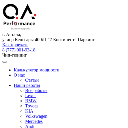
г. Астана,
улица Кенесары 40 БЦ "7 Континент" Паркинг
Как проехать
8 (777) 001-93-18
Чип-тюнинг
Калькулятор мощности
О нас
Статьи
Наши работы
Все работы
Lexus
BMW
Toyota
KIA
Volkswagen
Mercedes
Audi