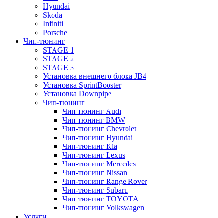
Hyundai
Skoda
Infiniti
Porsche
Чип-тюнинг
STAGE 1
STAGE 2
STAGE 3
Установка внешнего блока JB4
Установка SprintBooster
Установка Downpipe
Чип-тюнинг
Чип тюнинг Audi
Чип тюнинг BMW
Чип-тюнинг Chevrolet
Чип-тюнинг Hyundai
Чип-тюнинг Kia
Чип-тюнинг Lexus
Чип-тюнинг Mercedes
Чип-тюнинг Nissan
Чип-тюнинг Range Rover
Чип-тюнинг Subaru
Чип-тюнинг TOYOTA
Чип-тюнинг Volkswagen
Услуги