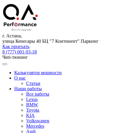
г. Астана,
улица Кенесары 40 БЦ "7 Континент" Паркинг
Как проехать
8 (777) 001-93-18
Чип-тюнинг
Калькулятор мощности
О нас
Статьи
Наши работы
Все работы
Lexus
BMW
Toyota
KIA
Volkswagen
Mercedes
Audi